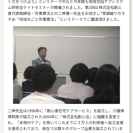
く力をつけよう』というテーマのもと今年度も地域包括ケアシステ
ム研修会ナイトセミナーが開催されました。第1回は株式会社創心
會代表取締役・作業療法士の二神雅一先生をお招きし“常識破りのす
すめ「地域丸ごと作業療法」”というテーマでご講演頂きました。
二神先生は1996年に「創心會在宅ケアサービス」を設立し、介護保
険制度が設立された2000年に「株式会社創心会」に組織を変更さ
れ、「本物のケア」を用いてこれまでに３万人の利用者へ自立支援
を提供されており、現在では数々のグループ企業を設立されていま