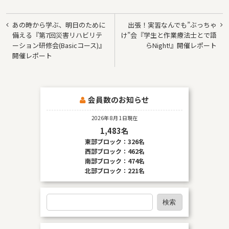
投
あの時から学ぶ、明日のために
出張！実習なんでも”ぶっちゃ
稿
備える『第7回災害リハビリテ
け”会『学生と作業療法士とで語
ーション研修会(Basicコース)』
らNight!』開催レポート
ナ
開催レポート
ビ
ゲ
ー
会員数のお知らせ
シ
2026年 8月 1日現在
ョ
1,483名
東部ブロック：326名
ン
西部ブロック：462名
南部ブロック：474名
北部ブロック：221名
検
検索
索