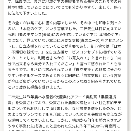
す。講義では、まさに地域ケアの先駆者である先生のこれまでの経
験や挑戦していることについてとても分かりやすく、楽しく、熱心
に伝えて下さいました。
その全てが非常に心に響く内容でしたが、その中でも印象に残った
のが、「本物のケア」という言葉でした。二神先生は目に見えてい
る利用者のデマンズ(要望)にのみ対応しているケアは｢本物のケア｣
ではなく、見えていない本当に必要な支援(真のニーズ)をアセスメン
トし、自立支援を行っていくことが重要であり、創心會では『日本
一不親切な親切で。』を自立支援サービスコンセプトに掲げている
とのことでした。利用者さんから「お茶入れて」と言われても「自
分で出来るなら自分で入れてください」と言って怒られたこともあ
るそうです。まさに今求められている『自立支援』の非常に分かり
やすいモデルケースであると思うと同時に『自立支援』という言葉
が今ほど広がっていないころからこのような取り組みをされていた
という凄さに感銘を受けました。
二神先生は昨年農林水産省6次産業化アワード奨励賞「農福連携
賞」を受賞されており、受賞された農業×福祉×リハ社会参加モデ
ルについてもお話しして頂けました。なぜ農業を選択したのか、ど
のようなプランでモデルを形成していったのかを失敗談も交えなが
ら説明してくださいました。しかし、構想から何年も努力をされよ
うやく事業化に成功したと思われた矢先に昨年平成30年7月豪雨に