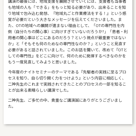
講演の最後には、地域支援を展開させていくには、支援者も当事者
も地域の人も「できる」をもっと知る必要があり、出来ることを知
り地域で包み込む発想、『地域丸ごと作業療法をする！』という感
覚が必要だという大きなメッセージを伝えてくださいました。ま
た、OTの地域への展開が進まない理由として、「OTの専門性を内
側（自分たちの関心事）に向けすぎていないだろうか?」「患者・利
用者の関心事はどこにあるのだろう？という視点が最重要ではない
か」と「そもそも何のためなの専門性なのか？」ということ見直す
必要があると話されていました。このお話を聞いて、改めて『OTと
しての専門性』をどこに向けて、何のために発揮するべきなのかを
もう一度見直してみようと思いました。
今年度のナイトセミナーのテーマである『先駆者の実践に至るプロ
セスを知り、自ら切り開く力をつけよう』という内容に相応しく、
二神先生のこれまで実践されてきたことのプロセスの一部を知るこ
とが出来る素晴らしい講演でした。
二神先生、ご多忙の中、貴重なご講演誠にありがとうございまし
た。