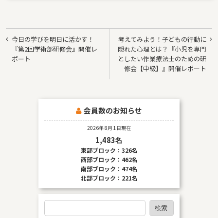
投
今日の学びを明日に活かす！
考えてみよう！子どもの行動に
稿
『第2回学術部研修会』開催レ
隠れた心理とは？『小児を専門
ポート
としたい作業療法士のための研
ナ
修会【中級】』開催レポート
ビ
ゲ
ー
会員数のお知らせ
シ
2026年 8月 1日現在
ョ
1,483名
東部ブロック：326名
ン
西部ブロック：462名
南部ブロック：474名
北部ブロック：221名
検
検索
索