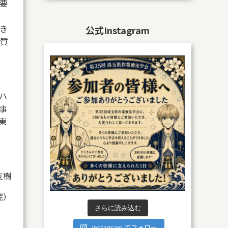
要
き
公式Instagram
質
ハ
事
東
友樹
院）
さらに読み込む
Instagram でフォロー