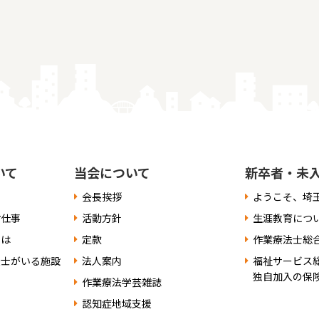
いて
当会について
新卒者・未
会長挨拶
ようこそ、埼
お仕事
活動方針
生涯教育につ
には
定款
作業療法士総
法士がいる施設
法人案内
福祉サービス
独自加入の保
作業療法学芸雑誌
認知症地域支援