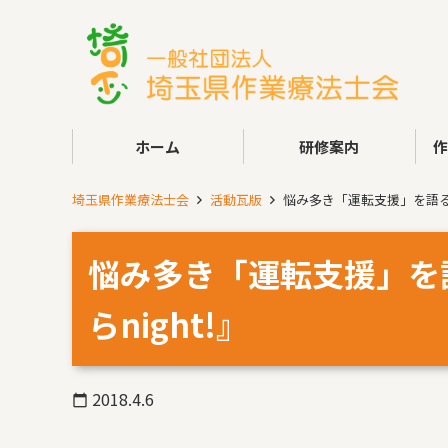
ホーム
研修案内
埼玉県作業療法士会
活動瓦版
悩み多き「運転支援」を語る！
悩み多き「運転支援」を
らnight!』
2018.4.6
calendar_today