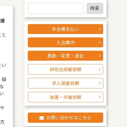
検
検索
索
支援
年会費支払い
こと
入会案内
異動・変更・退会
とい
研修会掲載依頼
、疑
求人掲載依頼
な
い
後援・共催依頼
や
お問い合わせはこちら
方