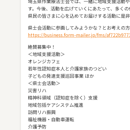
埼玉県作業療法士会では、一緒に地域支援活動や
す。今後、活動を広げていくにあたって、多くの
県民の皆さまに心を込めてお届けする活動に是非
県士会活動に参画してみようかな？とお考えの方
https://business.form-mailer.jp/fms/af722b97
絶賛募集中！
＜地域支援活動＞
オレンジカフェ
若年性認知症本人と介護家族のつどい
子どもの発達支援巡回事業 ほか
＜県士会活動＞
災害リハ
精神科領域（認知症を除く）支援
地域包括ケアシステム推進
訪問リハ振興
福祉機器・自動車運転
介護予防