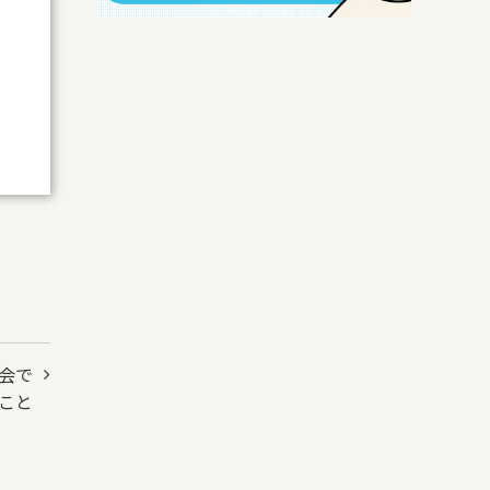
会で
こと