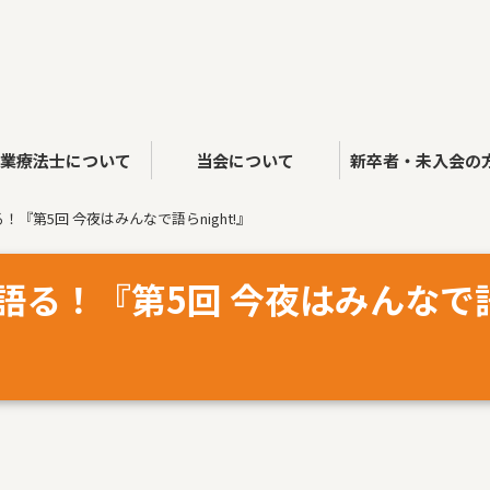
作業療法士について
当会について
新卒者・未入会の
『第5回 今夜はみんなで語らnight!』
語る！『第5回 今夜はみんなで