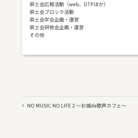
県士会広報活動（web、DTPほか）
県士会ブロック活動
県士会学会企画・運営
県士会研修会企画・運営
その他
投
NO MUSIC NO LIFE 2 ～お城de歌声カフェ～
稿
ナ
ビ