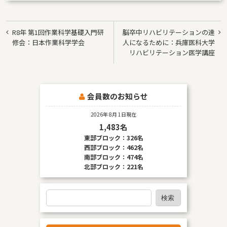
投
R8年 第1回作業科学基礎入門研
脳卒中リハビリテーションの達
稿
修会：日本作業科学学会
人になるために：兵庫医科大学
リハビリテーション医学講座
ナ
ビ
ゲ
会員数のお知らせ
ー
2026年 8月 1日現在
シ
1,483名
ョ
東部ブロック：326名
西部ブロック：462名
ン
南部ブロック：474名
北部ブロック：221名
検
検索
索