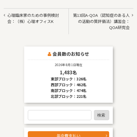
投
心理臨床家のための事例検討
第13回A-QOA（認知症のある人
稿
会：（株）心理オフィスK
の活動の質評価法）講習会：
QOA研究会
ナ
ビ
ゲ
会員数のお知らせ
ー
2026年 8月 1日現在
シ
1,483名
ョ
東部ブロック：326名
西部ブロック：462名
ン
南部ブロック：474名
北部ブロック：221名
検
検索
索
年会費支払い