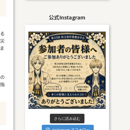
公式Instagram
る
「災
ま
の
指
さらに読み込む
Instagram でフォロー