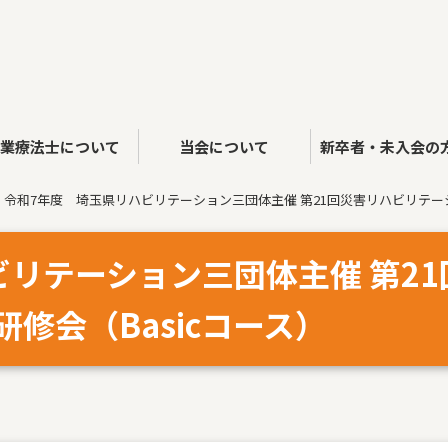
作業療法士について
当会について
新卒者・未入会の
令和7年度 埼玉県リハビリテーション三団体主催 第21回災害リハビリテーシ
リテーション三団体主催 第21
修会（Basicコース）