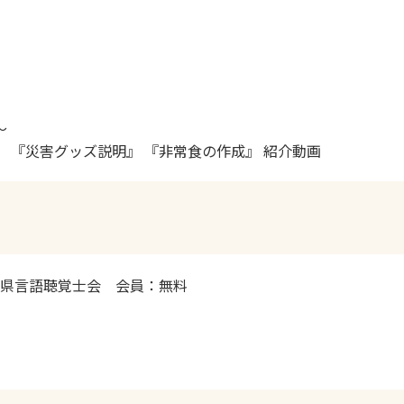
～
』 『災害グッズ説明』 『非常食の作成』 紹介動画
県言語聴覚士会 会員：無料