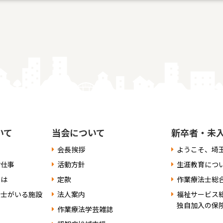
いて
当会について
新卒者・未
会長挨拶
ようこそ、埼
お仕事
活動方針
生涯教育につ
には
定款
作業療法士総
法士がいる施設
法人案内
福祉サービス
独自加入の保
作業療法学芸雑誌