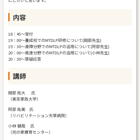
にしたいと思います。
内容
18：45～受付
19：00～養成校でのMTDLP研修について(岡部先生)
19：30～身障分野でのMTDLPの活用について(阿部先生)
20：00～発達分野でのMTDLPの活用について(小林先生)
20：30～質疑応答
講師
岡部 拓大 氏
（東京家政大学）
阿部 祐美 氏
（リハビリテーション天草病院）
小林 健哉 氏
（光の家療育センター）