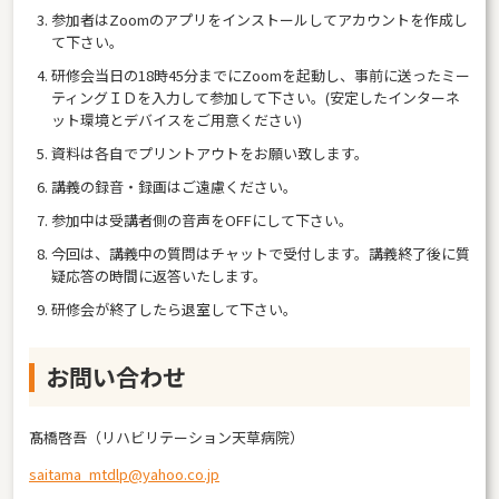
参加者はZoomのアプリをインストールしてアカウントを作成し
て下さい。
研修会当日の18時45分までにZoomを起動し、事前に送ったミー
ティングＩＤを入力して参加して下さい。(安定したインターネ
ット環境とデバイスをご用意ください)
資料は各自でプリントアウトをお願い致します。
講義の録音・録画はご遠慮ください。
参加中は受講者側の音声をOFFにして下さい。
今回は、講義中の質問はチャットで受付します。講義終了後に質
疑応答の時間に返答いたします。
研修会が終了したら退室して下さい。
お問い合わせ
髙橋啓吾（リハビリテーション天草病院）
saitama_mtdlp@yahoo.co.jp