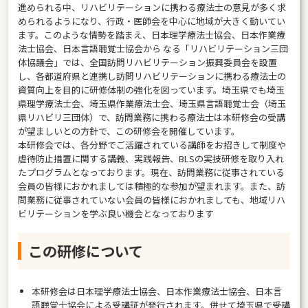
進められる中、リハビリテーションに携わる療法士の意見が多く求
められるようになり、行政・医師会を中心に地域が大きく動いてい
ます。このような情勢を踏まえ、日本理学療法士協会、日本作業療
法士協会、日本言語聴覚士協会から なる「リハビリテーション三団
体協議会」では、全国訪問リハビリテーション振興委員会を設置
し、各都道府県と連携し訪問リハビリテーションに携わる療法士の
資質向上を目的に研修体制の強化を図っています。埼玉県でも埼玉
県理学療法士会、埼玉県作業療法士会、埼玉県言語聴覚士会（埼玉
県リハビリ三団体）で、訪問業務に携わる療法士は本研修会の受講
が望ましいとの方針で、この研修会を開催しています。
本研修会では、各分野でご活躍されている講師をお招きして制度や
虐待防止措置に関する講義、実践報告、BLSの実技研修を取り入れ
たプログラムとなっております。現在、訪問業務に従事されている
会員の皆様におかれましては積極的な参加が望まれます。また、訪
問業務に従事されていない会員の皆様におかれましても、地域リハ
ビリテーションを学ぶ良い機会となっております
この研修について
本研修会は日本理学療法士協会、日本作業療法士協会、日本言
語聴覚士協会による受講証が発行されます。併せて埼玉県で受講