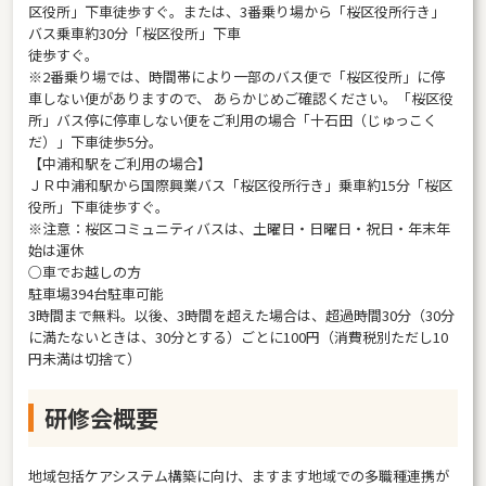
区役所」下車徒歩すぐ。または、3番乗り場から「桜区役所行き」
バス乗車約30分「桜区役所」下車
徒歩すぐ。
※2番乗り場では、時間帯により一部のバス便で「桜区役所」に停
車しない便がありますので、 あらかじめご確認ください。「桜区役
所」バス停に停車しない便をご利用の場合「十石田（じゅっこく
だ）」下車徒歩5分。
【中浦和駅をご利用の場合】
ＪＲ中浦和駅から国際興業バス「桜区役所行き」乗車約15分「桜区
役所」下車徒歩すぐ。
※注意：桜区コミュニティバスは、土曜日・日曜日・祝日・年末年
始は運休
○車でお越しの方
駐車場394台駐車可能
3時間まで無料。以後、3時間を超えた場合は、超過時間30分（30分
に満たないときは、30分とする）ごとに100円（消費税別ただし10
円未満は切捨て）
研修会概要
地域包括ケアシステム構築に向け、ますます地域での多職種連携が