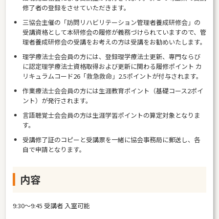
修了者の登録をさせていただきます。
三協会主催の「訪問リハビリテーション管理者養成研修会」の
受講資格として本研修会の履修が義務づけられていますので、管
理者養成研修会の受講をお考えの方は受講をお勧めいたします。
理学療法士会会員の方には、登録理学療法士更新、専門ならび
に認定理学療法士資格取得および更新に関わる履修ポイント カ
リキュラムコード26「救急救命」2.5ポイントが付与されます。
作業療法士会会員の方には生涯教育ポイント（基礎コース2ポイ
ント）が発行されます。
言語聴覚士会会員の方は生涯学習ポイントの算定対象となりま
す。
受講修了証のコピーと受講票を一緒に協会事務局に郵送し、各
自で申請となります。
内容
9:30～9:45 受講者 入室可能