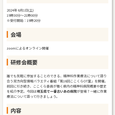
2024年 6月1日(土)
19時30分～21時00分
※受付開始：19時20分
会場
zoomによるオンライン開催
研修会概要
誰でも気軽に参加することのできる、精神科作業療法について語り
合う双方向型情報バラエティ番組「第16回ここくらOT室」を開催。
前回に引き続き、ここくら委員が働く県内の精神科病院概要や歴史
を紹介予定。今回は
埼玉県で一番古いあの病院
が登場？一緒に作業
療法について語って行きましょう。
内容