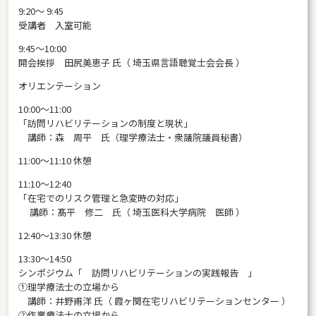
9:20～ 9:45
受講者 入室可能
9:45～10:00
開会挨拶 田尻美恵子 氏（ 埼玉県言語聴覚士会会長 ）
オリエンテーション
10:00～11:00
「訪問リハビリテーションの制度と現状」
講師：森 周平 氏（理学療法士・衆議院議員秘書）
11:00〜11:10 休憩
11:10～12:40
「在宅でのリスク管理と急変時の対応」
講師：髙平 修二 氏（ 埼玉医科大学病院 医師 ）
12:40～13:30 休憩
13:30～14:50
シンポジウム「 訪問リハビリテーションの実践報告 」
①理学療法士の立場から
講師：井野甫洋 氏（ 霞ヶ関在宅リハビリテーションセンター ）
②作業療法士の立場から