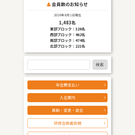
会員数のお知らせ
なお、個人情報保護委員会のホームページ
（
https://www.ppc.go.jp/
）では、各国における個人情報
2026年 8月 1日現在
保護制度に関する情報について掲載されています。 お客様
1,483名
が未成年の場合、親権者または後見人の承諾を得た上で、
東部ブロック：326名
本サービスを利用するものとします。
西部ブロック：462名
南部ブロック：474名
北部ブロック：221名
検
検索
索
年会費支払い
入会案内
異動・変更・退会
研修会掲載依頼