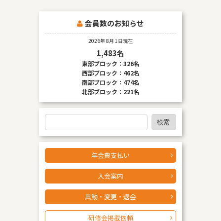
発行会社の個人情報保護の措置
会員数のお知らせ
なお、個人情報保護委員会のホームページ
（
https://www.ppc.go.jp/
）では、各国における個人情報
2026年 8月 1日現在
保護制度に関する情報について掲載されています。 お客様
1,483名
が未成年の場合、親権者または後見人の承諾を得た上で、
東部ブロック：326名
本サービスを利用するものとします。
西部ブロック：462名
南部ブロック：474名
北部ブロック：221名
検
検索
索
年会費支払い
入会案内
異動・変更・退会
研修会掲載依頼