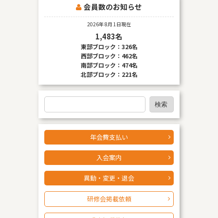
会員数のお知らせ
なお、個人情報保護委員会のホームページ
（
https://www.ppc.go.jp/
）では、各国における個人情報
2026年 8月 1日現在
保護制度に関する情報について掲載されています。 お客様
1,483名
が未成年の場合、親権者または後見人の承諾を得た上で、
東部ブロック：326名
本サービスを利用するものとします。
西部ブロック：462名
南部ブロック：474名
北部ブロック：221名
検
検索
索
年会費支払い
入会案内
異動・変更・退会
研修会掲載依頼