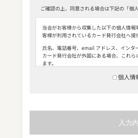
ご確認の上、同意される場合は下記の「個
当会がお客様から収集した以下の個人情報
客様が利用されているカード発行会社へ提
氏名、電話番号、email アドレス、イ
カード発行会社が外国にある場合、これら
ます。
当会では、お客様から収集した情報からは
個人情
することができないため、以下の個人情報
ん。
提供先が所在する外国の名称
当該国の個人情報保護制度に関する情
発行会社の個人情報保護の措置