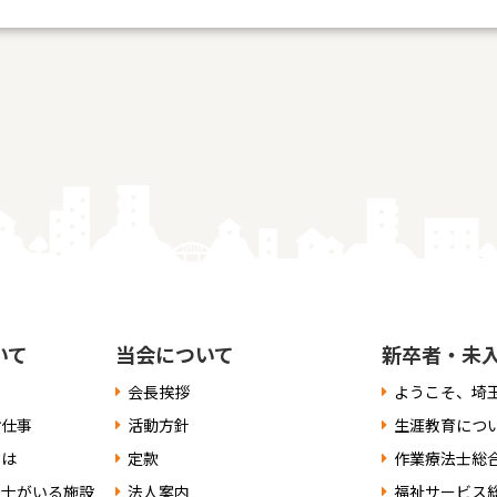
（
https://www.ppc.go.jp/
）では、各国における個人情報保
ます。 お客様が未成年の場合、親権者または後見人の承諾を
ます。
いて
当会について
新卒者・未
会長挨拶
ようこそ、埼
お仕事
活動方針
生涯教育につ
には
定款
作業療法士総
法士がいる施設
法人案内
福祉サービス