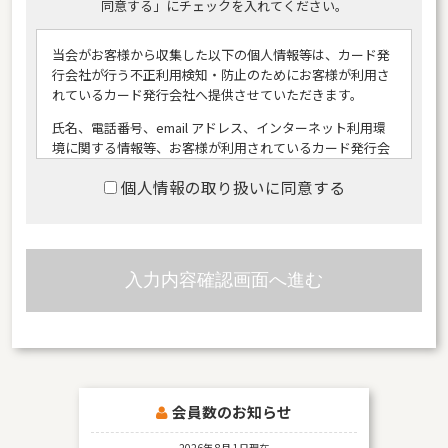
同意する」にチェックを入れてください。
当会がお客様から収集した以下の個人情報等は、カード発
行会社が行う不正利用検知・防止のためにお客様が利用さ
れているカード発行会社へ提供させていただきます。
氏名、電話番号、email アドレス、インターネット利用環
境に関する情報等、お客様が利用されているカード発行会
社が外国にある場合、これらの情報は当該発行会社が所属
個人情報の取り扱いに同意する
する国に移転される場合があります。
当会では、お客様から収集した情報からは、ご利用のカー
ド発行会社及び当該会社が所在する国を特定することがで
きないため、以下の個人情報保護措置に関する情報を把握
してご提供することはできません。
提供先が所在する外国の名称
当該国の個人情報保護制度に関する情報
発行会社の個人情報保護の措置
会員数のお知らせ
なお、個人情報保護委員会のホームページ
（
https://www.ppc.go.jp/
）では、各国における個人情報
2026年 8月 1日現在