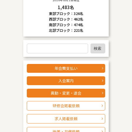
保護制度に関する情報について掲載されています。 お客様
1,483名
が未成年の場合、親権者または後見人の承諾を得た上で、
東部ブロック：326名
本サービスを利用するものとします。
西部ブロック：462名
南部ブロック：474名
北部ブロック：221名
検
検索
索
年会費支払い
入会案内
異動・変更・退会
研修会掲載依頼
求人掲載依頼
後援・共催依頼