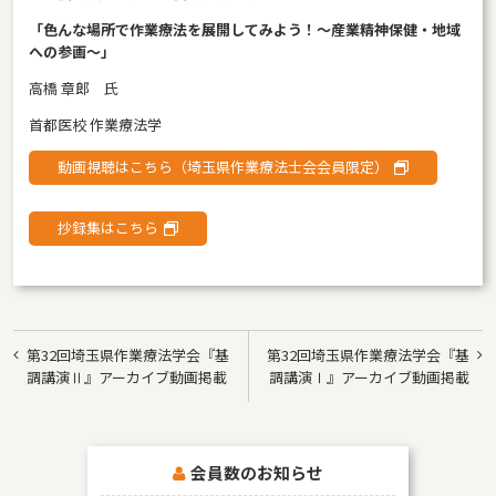
「色んな場所で作業療法を展開してみよう！～産業精神保健・地域
への参画～」
高橋 章郎 氏
首都医校 作業療法学
動画視聴はこちら（埼玉県作業療法士会会員限定）
抄録集はこちら
投
第32回埼玉県作業療法学会『基
第32回埼玉県作業療法学会『基
稿
調講演Ⅱ』アーカイブ動画掲載
調講演Ⅰ』アーカイブ動画掲載
ナ
ビ
会員数のお知らせ
ゲ