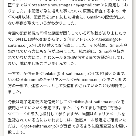
正午までは＜otsaitama.newsmagazine@gmail.com＞に設定してお
りました。未配信が急に増えた事について原因を調査する中で、今
年の4月以降、配信元をGmailにした場合に、Gmailへの配信が出来
ない事例が増えているがわかりました。
今回の配信状況も同様な原因が関与している可能性がありましたの
で、6月1日19時の配信からは、配信元アドレスを＜teikibin@ot-
saitama.or.jp＞に切り替えて配信致しました。その結果、Gmailを登
録されている方にも配信が出来ました。結果的に、Gmailを登録さ
れていない方には、同じメールを2回配信する事でお騒がせしてし
まい、誠に申し訳ございませんでした。
一方で、配信元を＜teikibin@ot-saitama.or.jp＞に切り替えた事で、
いわゆるdocomoのキャリアメール＜＠docomo.ne.jp＞をご利用の
方の一部で、迷惑メールとして受信拒否されていたことも判明致し
ました。
今後は電子定期便の配信元として＜teikibin@ot-saitama.or.jp＞を
使用させていただく予定です。また、“なりすまし”判定に有効な
SPFコードの導入も検討して参りますが、当面はキャリアメールを
登録されている方におかれましては、迷惑メール設定をご確認いた
だき、＜@ot-saitama.or.jp＞が受信できるように設定変更をお願い
致します。