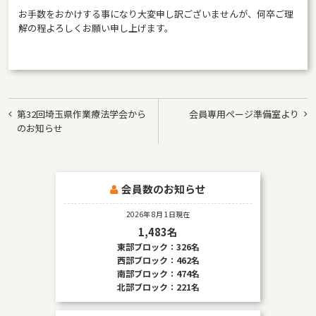
お手数をおかけする事になり大変申し訳ございませんが、何卒ご理
解の程よろしくお願い申し上げます。
投
第32回埼玉県作業療法学会から
会員専用ページ準備室より
稿
のお知らせ
ナ
ビ
会員数のお知らせ
ゲ
ー
2026年 8月 1日現在
1,483名
シ
東部ブロック：326名
ョ
西部ブロック：462名
南部ブロック：474名
ン
北部ブロック：221名