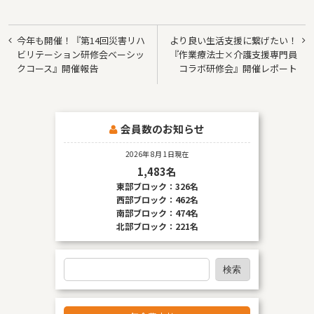
投
今年も開催！『第14回災害リハ
より良い生活支援に繋げたい！
稿
ビリテーション研修会ベーシッ
『作業療法士×介護支援専門員
クコース』開催報告
コラボ研修会』開催レポート
ナ
ビ
ゲ
会員数のお知らせ
ー
2026年 8月 1日現在
シ
1,483名
ョ
東部ブロック：326名
西部ブロック：462名
ン
南部ブロック：474名
北部ブロック：221名
検
検索
索