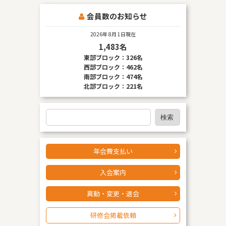
ゲ
ー
会員数のお知らせ
シ
2026年 8月 1日現在
ョ
1,483名
東部ブロック：326名
ン
西部ブロック：462名
南部ブロック：474名
北部ブロック：221名
検
検索
索
年会費支払い
入会案内
異動・変更・退会
研修会掲載依頼