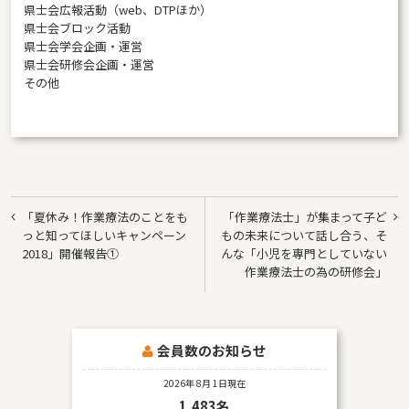
県士会広報活動（web、DTPほか）
県士会ブロック活動
県士会学会企画・運営
県士会研修会企画・運営
その他
投
「夏休み！作業療法のことをも
「作業療法士」が集まって子ど
稿
っと知ってほしいキャンペーン
もの未来について話し合う、そ
2018」開催報告①
んな「小児を専門としていない
ナ
作業療法士の為の研修会」
ビ
ゲ
ー
会員数のお知らせ
シ
2026年 8月 1日現在
ョ
1,483名