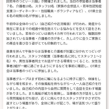
回若年のつどい・川越」が開催されました。当日の参加者は当事者
７名、介護者10名、スタッフ10名（家族の会世話人・若年性認知症
支援コーディネーター・包括職員・ボランティアなど）、OT県士会
６名の総勢33名が参加しました。
午前中は全体のつどい（自己紹介や近況報告）が行われ、発症から
現在に至るまでの経過や現在抱えている悩みなどを交えて話をされ
ていました。若年のつどいは県内４カ所で行われており、複数回参
加されている当事者・介護者の方が多く、久しぶりに会うご家族と
の再会を喜び合う姿がとても印象的でした。
昼食を挟んで午後からは当事者と介護者が別室に分かれてつどいが
行われました。スタッフの配置（当事者1名に対してスタッフ１～2
名）や、男性当事者同士でお話ができる環境をつくること、女性当
事者2組が一緒に過ごせるようにするなどを事前に確認し、OT県士
会は当事者のつどいに参加しました。
当事者グループはまず初めに輪になるように椅子に座り、体操をし
ながら場を和ませ、その後風船を持ちながら一人一人自己紹介を行
いました。自己紹介の内容から自然に質問をして会話を交わす場面
がありました。また風船が威力を発揮し、当事者の方が話をしなが
ら突然風船を打ち投げ、近くに飛んできたスタッフがすかさず打ち
返すという場面があり、全体に笑いが起こり、場が活気づいて盛り
上がりました。