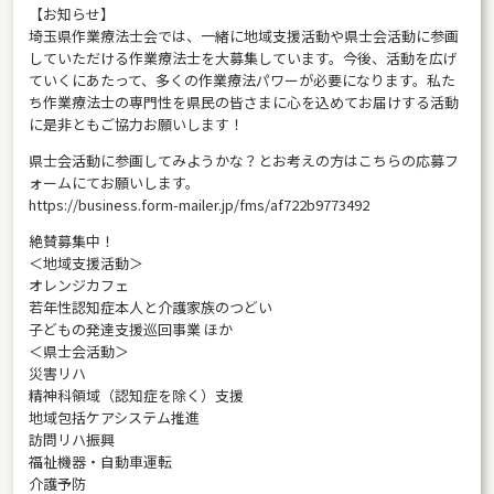
【お知らせ】
埼玉県作業療法士会では、一緒に地域支援活動や県士会活動に参画
していただける作業療法士を大募集しています。今後、活動を広げ
ていくにあたって、多くの作業療法パワーが必要になります。私た
ち作業療法士の専門性を県民の皆さまに心を込めてお届けする活動
に是非ともご協力お願いします！
県士会活動に参画してみようかな？とお考えの方はこちらの応募フ
ォームにてお願いします。
https://business.form-mailer.jp/fms/af722b9773492
絶賛募集中！
＜地域支援活動＞
オレンジカフェ
若年性認知症本人と介護家族のつどい
子どもの発達支援巡回事業 ほか
＜県士会活動＞
災害リハ
精神科領域（認知症を除く）支援
地域包括ケアシステム推進
訪問リハ振興
福祉機器・自動車運転
介護予防