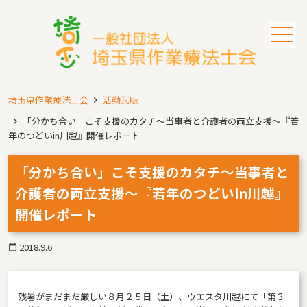
メニュー
埼玉県作業療法士会
活動瓦版
「分かち合い」こそ支援のカタチ～当事者と介護者の両立支援～『若
年のつどいin川越』開催レポート
「分かち合い」こそ支援のカタチ～当事者と
介護者の両立支援～『若年のつどいin川越』
開催レポート
2018.9.6
calendar_today
残暑がまだまだ厳しい８月２５日（土）、ウエスタ川越にて「第３