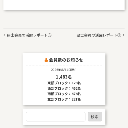
投
県士会員の活躍レポート③
県士会員の活躍レポート①
稿
ナ
ビ
会員数のお知らせ
ゲ
2026年 8月 1日現在
ー
1,483名
東部ブロック：326名
シ
西部ブロック：462名
ョ
南部ブロック：474名
北部ブロック：221名
ン
検
検索
索