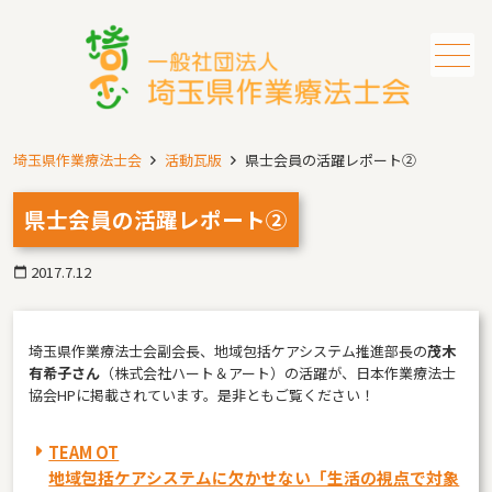
メニュー
埼玉県作業療法士会
活動瓦版
県士会員の活躍レポート②
県士会員の活躍レポート②
2017.7.12
calendar_today
埼玉県作業療法士会副会長、地域包括ケアシステム推進部長の
茂木
有希子さん
（株式会社ハート＆アート）の活躍が、日本作業療法士
協会HPに掲載されています。是非ともご覧ください！
TEAM OT
地域包括ケアシステムに欠かせない「生活の視点で対象