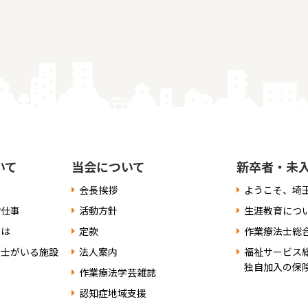
いて
当会について
新卒者・未
会長挨拶
ようこそ、埼
お仕事
活動方針
生涯教育につ
には
定款
作業療法士総
法士がいる施設
法人案内
福祉サービス
独自加入の保
作業療法学芸雑誌
認知症地域支援