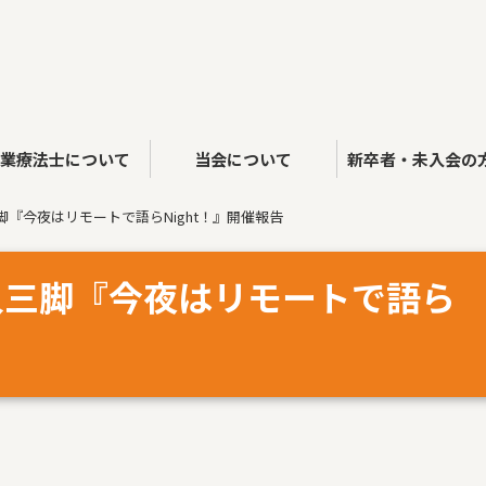
作業療法士について
当会について
新卒者・未入会の
脚『今夜はリモートで語らNight！』開催報告
人三脚『今夜はリモートで語ら