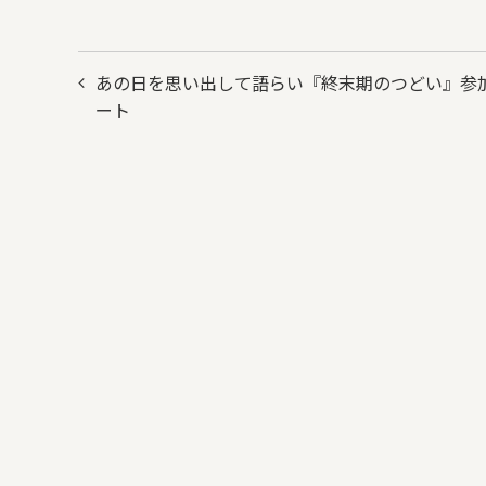
投
あの日を思い出して語らい『終末期のつどい』参
稿
ート
ナ
ビ
ゲ
ー
シ
ョ
ン